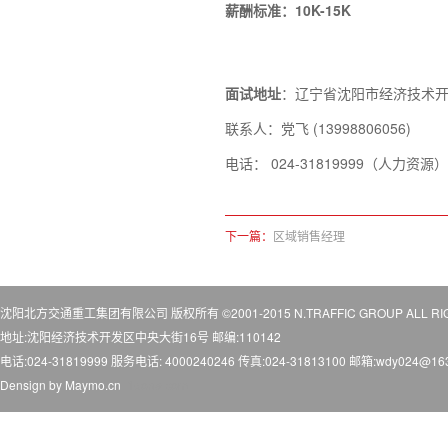
薪酬标准：
10
K-1
5
K
面试地址
：辽宁省沈阳市
经济技术
联系人：党飞
(13998806056)
电话：
024-31819999（人力资源）
下一篇：
区域销售经理
沈阳北方交通重工集团有限公司 版权所有 ©2001-2015 N.TRAFFIC GROUP ALL RIG
地址:沈阳经济技术开发区中央大街16号 邮编:110142
电话:024-31819999 服务电话: 4000240246 传真:024-31813100 邮箱:wdy024@1
Densign by
Maymo.cn
1aone.com